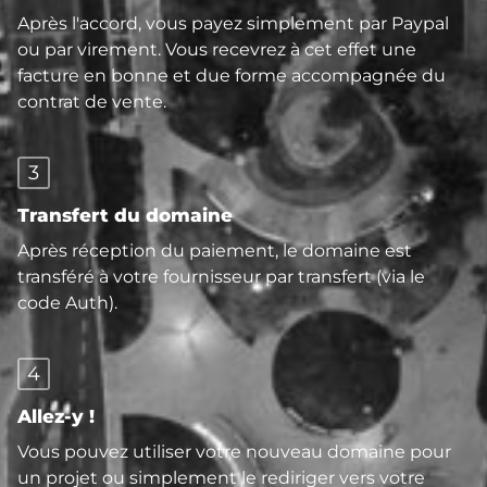
Après l'accord, vous payez simplement par Paypal
ou par virement. Vous recevrez à cet effet une
facture en bonne et due forme accompagnée du
contrat de vente.
3
Transfert du domaine
Après réception du paiement, le domaine est
transféré à votre fournisseur par transfert (via le
code Auth).
4
Allez-y !
Vous pouvez utiliser votre nouveau domaine pour
un projet ou simplement le rediriger vers votre